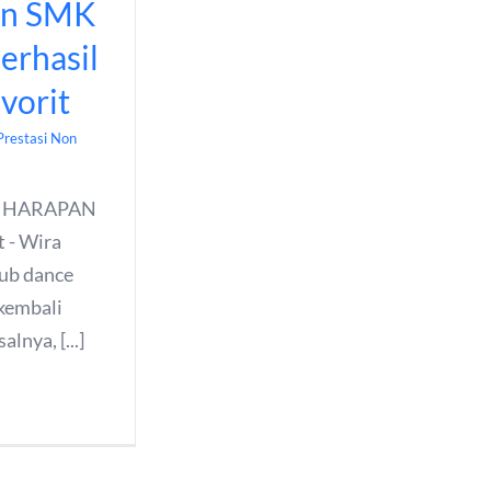
rn SMK
rhasil
vorit
Prestasi Non
A HARAPAN
 - Wira
ub dance
embali
lnya, [...]