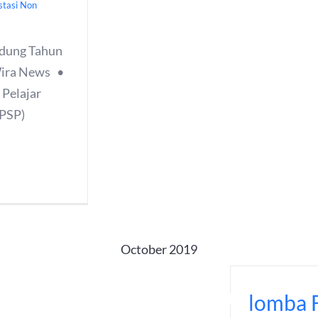
stasi Non
dung Tahun
ira News •
 Pelajar
(PSP)
October 2019
lomba F