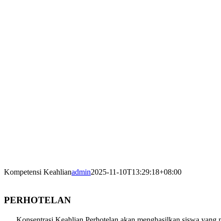
Kompetensi Keahlian
admin
2025-11-10T13:29:18+08:00
PERHOTELAN
Konsentrasi Keahlian Perhotelan akan menghasilkan siswa yang