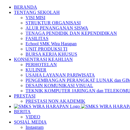
Skip
BERANDA
to
TENTANG SEKOLAH
content
VISI MISI
STRUKTUR ORGANISASI
ALUR PENANGANAN SISWA
TENAGA PENDIDIK DAN KEPENDIDIKAN
FASILITAS
Echool SMK Wira Harapan
UNIT PRODUKSI TI
BURSA KERJA KHUSUS
KONSENTRASI KEAHLIAN
PERHOTELAN
KULINER
USAHA LAYANAN PARIWISATA
PENGEMBANGAN PERANGKAT LUNAK dan GI
DESAIN KOMUNIKASI VISUAL
TEKNIK KOMPUTER JARINGAN dan TELEKOMU
PRESTASI
PRESTASI NON AKADEMIK
BERITA
VIDEO
SOSIAL MEDIA
Instagram