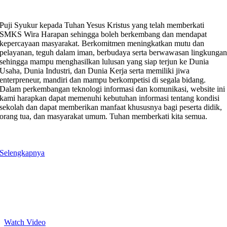
Puji Syukur kepada Tuhan Yesus Kristus yang telah memberkati
SMKS Wira Harapan sehingga boleh berkembang dan mendapat
kepercayaan masyarakat. Berkomitmen meningkatkan mutu dan
pelayanan, teguh dalam iman, berbudaya serta berwawasan lingkunga
sehingga mampu menghasilkan lulusan yang siap terjun ke Dunia
Usaha, Dunia Industri, dan Dunia Kerja serta memiliki jiwa
enterpreneur, mandiri dan mampu berkompetisi di segala bidang.
Dalam perkembangan teknologi informasi dan komunikasi, website ini
kami harapkan dapat memenuhi kebutuhan informasi tentang kondisi
sekolah dan dapat memberikan manfaat khususnya bagi peserta didik,
orang tua, dan masyarakat umum. Tuhan memberkati kita semua.
Selengkapnya
Who We Are
CLICK BELOW TO WATCH OUR VIDEO
Watch Video