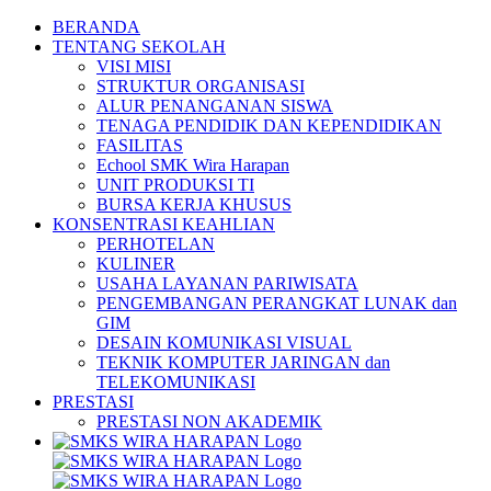
Skip
BERANDA
to
TENTANG SEKOLAH
content
VISI MISI
STRUKTUR ORGANISASI
ALUR PENANGANAN SISWA
TENAGA PENDIDIK DAN KEPENDIDIKAN
FASILITAS
Echool SMK Wira Harapan
UNIT PRODUKSI TI
BURSA KERJA KHUSUS
KONSENTRASI KEAHLIAN
PERHOTELAN
KULINER
USAHA LAYANAN PARIWISATA
PENGEMBANGAN PERANGKAT LUNAK dan
GIM
DESAIN KOMUNIKASI VISUAL
TEKNIK KOMPUTER JARINGAN dan
TELEKOMUNIKASI
PRESTASI
PRESTASI NON AKADEMIK