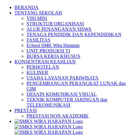
Skip
BERANDA
to
TENTANG SEKOLAH
content
VISI MISI
STRUKTUR ORGANISASI
ALUR PENANGANAN SISWA
TENAGA PENDIDIK DAN KEPENDIDIKAN
FASILITAS
Echool SMK Wira Harapan
UNIT PRODUKSI TI
BURSA KERJA KHUSUS
KONSENTRASI KEAHLIAN
PERHOTELAN
KULINER
USAHA LAYANAN PARIWISATA
PENGEMBANGAN PERANGKAT LUNAK dan
GIM
DESAIN KOMUNIKASI VISUAL
TEKNIK KOMPUTER JARINGAN dan
TELEKOMUNIKASI
PRESTASI
PRESTASI NON AKADEMIK