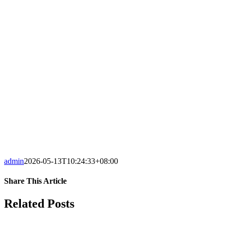
admin
2026-05-13T10:24:33+08:00
Share This Article
Facebook
X
LinkedIn
Tumblr
Pinterest
Vk
Email
Related Posts