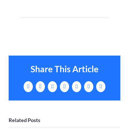
Share This Article
Facebook
X
LinkedIn
Tumblr
Pinterest
Vk
Email
Related Posts