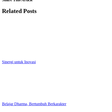
Facebook
X
LinkedIn
Tumblr
Pinterest
Vk
Email
Related Posts
Sinergi untuk Inovasi
Belajar Dharma, Bertumbuh Berkarakter