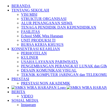
Skip
BERANDA
to
TENTANG SEKOLAH
content
VISI MISI
STRUKTUR ORGANISASI
ALUR PENANGANAN SISWA
TENAGA PENDIDIK DAN KEPENDIDIKAN
FASILITAS
Echool SMK Wira Harapan
UNIT PRODUKSI TI
BURSA KERJA KHUSUS
KONSENTRASI KEAHLIAN
PERHOTELAN
KULINER
USAHA LAYANAN PARIWISATA
PENGEMBANGAN PERANGKAT LUNAK dan GI
DESAIN KOMUNIKASI VISUAL
TEKNIK KOMPUTER JARINGAN dan TELEKOMU
PRESTASI
PRESTASI NON AKADEMIK
BERITA
VIDEO
SOSIAL MEDIA
Instagram