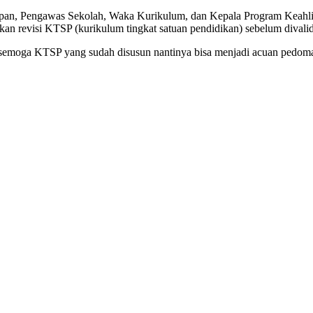
apan, Pengawas Sekolah, Waka Kurikulum, dan Kepala Program Keahlian
kan revisi KTSP (kurikulum tingkat satuan pendidikan) sebelum divalid
asi,semoga KTSP yang sudah disusun nantinya bisa menjadi acuan ped