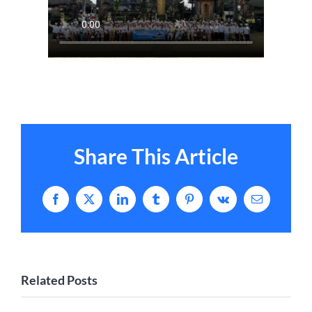
Share This Article
Facebook
X
LinkedIn
Tumblr
Pinterest
Vk
Email
Related Posts