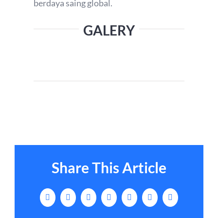
berdaya saing global.
GALERY
Share This Article
Facebook
X
LinkedIn
Tumblr
Pinterest
Vk
Email