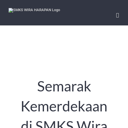
Skip
to
content
Semarak
Kemerdekaan
di SMKS Wira