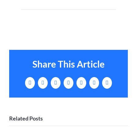
Share This Article
Facebook
X
LinkedIn
Tumblr
Pinterest
Vk
Email
Related Posts