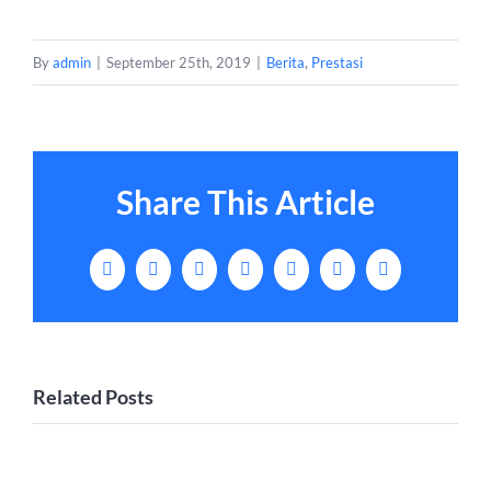
By
admin
|
September 25th, 2019
|
Berita
,
Prestasi
Share This Article
Facebook
X
LinkedIn
Tumblr
Pinterest
Vk
Email
Related Posts