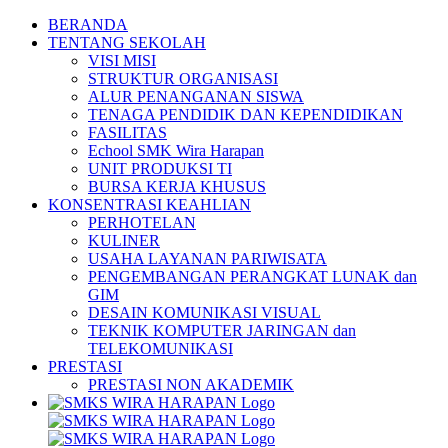
Skip
BERANDA
to
TENTANG SEKOLAH
content
VISI MISI
STRUKTUR ORGANISASI
ALUR PENANGANAN SISWA
TENAGA PENDIDIK DAN KEPENDIDIKAN
FASILITAS
Echool SMK Wira Harapan
UNIT PRODUKSI TI
BURSA KERJA KHUSUS
KONSENTRASI KEAHLIAN
PERHOTELAN
KULINER
USAHA LAYANAN PARIWISATA
PENGEMBANGAN PERANGKAT LUNAK dan
GIM
DESAIN KOMUNIKASI VISUAL
TEKNIK KOMPUTER JARINGAN dan
TELEKOMUNIKASI
PRESTASI
PRESTASI NON AKADEMIK