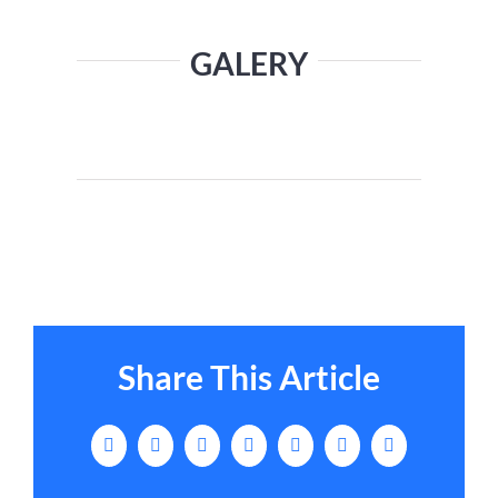
GALERY
Share This Article
Facebook
X
LinkedIn
Tumblr
Pinterest
Vk
Email