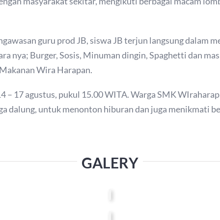
 dengan masyarakat sekitar, mengikuti berbagai macam l
ngawasan guru prod JB, siswa JB terjun langsung dalam 
tara nya; Burger, Sosis, Minuman dingin, Spaghetti dan ma
d Makanan Wira Harapan.
l 14 – 17 agustus, pukul 15.00 WITA. Warga SMK WIrahara
aga dalung, untuk menonton hiburan dan juga menikmati b
GALERY