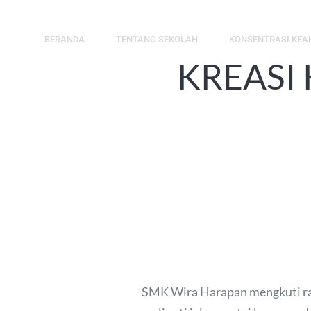
Skip
to
BERANDA
TENTANG SEKOLAH
KONSENTRASI KEA
content
KREASI 
SMK Wira Harapan mengkuti ran