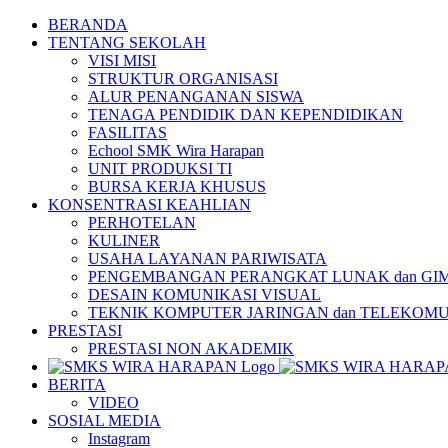
Skip
BERANDA
to
TENTANG SEKOLAH
content
VISI MISI
STRUKTUR ORGANISASI
ALUR PENANGANAN SISWA
TENAGA PENDIDIK DAN KEPENDIDIKAN
FASILITAS
Echool SMK Wira Harapan
UNIT PRODUKSI TI
BURSA KERJA KHUSUS
KONSENTRASI KEAHLIAN
PERHOTELAN
KULINER
USAHA LAYANAN PARIWISATA
PENGEMBANGAN PERANGKAT LUNAK dan GI
DESAIN KOMUNIKASI VISUAL
TEKNIK KOMPUTER JARINGAN dan TELEKOMU
PRESTASI
PRESTASI NON AKADEMIK
BERITA
VIDEO
SOSIAL MEDIA
Instagram