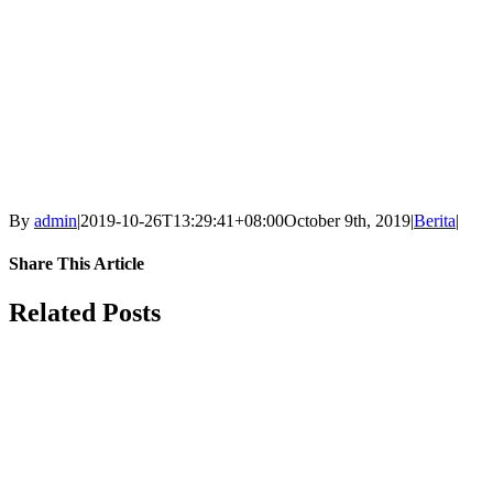
By
admin
|
2019-10-26T13:29:41+08:00
October 9th, 2019
|
Berita
|
Share This Article
Facebook
X
LinkedIn
Tumblr
Pinterest
Vk
Email
Related Posts