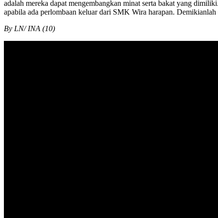
adalah mereka dapat mengembangkan minat serta bakat yang dimiliki.
apabila ada perlombaan keluar dari SMK Wira harapan. Demikianlah 
By LN/ INA (10)