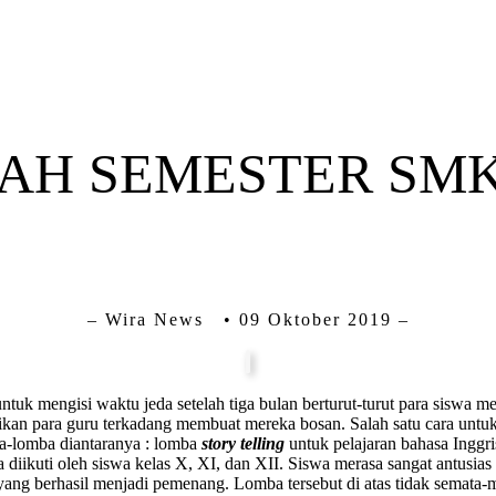
AH SEMESTER SM
– Wira News • 09 Oktober 2019 –
tuk mengisi waktu jeda setelah tiga bulan berturut-turut para siswa m
ikan para guru terkadang membuat mereka bosan. Salah satu cara unt
ba-lomba diantaranya : lomba
story telling
untuk pelajaran bahasa Inggri
 diikuti oleh siswa kelas X, XI, dan XII. Siswa merasa sangat antusia
ang berhasil menjadi pemenang. Lomba tersebut di atas tidak semata-m