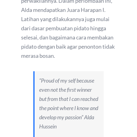
perwakilannya. Dalam perlombaan ini,
Alda mendapatkan Juara Harapan I.
Latihan yang dilakukannya juga mulai
dari dasar pembuatan pidato hingga
selesai, dan bagaimana cara membakan
pidato dengan baik agar penonton tidak
merasa bosan.
“
Proud of my self because
even not the first winner
but from that I can reached
the point where I know and
develop my passion
” Alda
Hussein