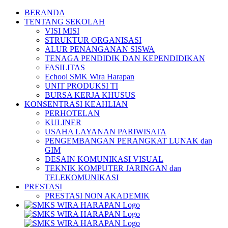
Skip
BERANDA
to
TENTANG SEKOLAH
content
VISI MISI
STRUKTUR ORGANISASI
ALUR PENANGANAN SISWA
TENAGA PENDIDIK DAN KEPENDIDIKAN
FASILITAS
Echool SMK Wira Harapan
UNIT PRODUKSI TI
BURSA KERJA KHUSUS
KONSENTRASI KEAHLIAN
PERHOTELAN
KULINER
USAHA LAYANAN PARIWISATA
PENGEMBANGAN PERANGKAT LUNAK dan
GIM
DESAIN KOMUNIKASI VISUAL
TEKNIK KOMPUTER JARINGAN dan
TELEKOMUNIKASI
PRESTASI
PRESTASI NON AKADEMIK