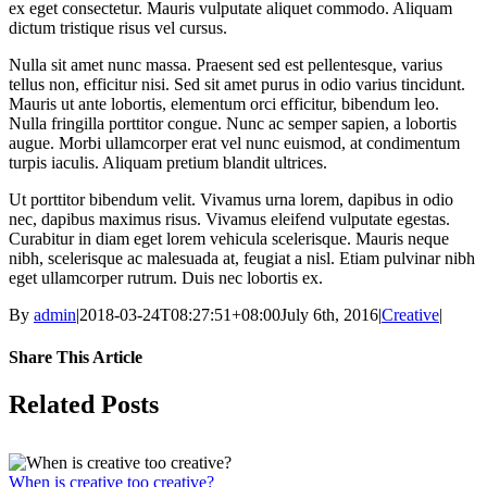
ex eget consectetur. Mauris vulputate aliquet commodo. Aliquam
dictum tristique risus vel cursus.
Nulla sit amet nunc massa. Praesent sed est pellentesque, varius
tellus non, efficitur nisi. Sed sit amet purus in odio varius tincidunt.
Mauris ut ante lobortis, elementum orci efficitur, bibendum leo.
Nulla fringilla porttitor congue. Nunc ac semper sapien, a lobortis
augue. Morbi ullamcorper erat vel nunc euismod, at condimentum
turpis iaculis. Aliquam pretium blandit ultrices.
Ut porttitor bibendum velit. Vivamus urna lorem, dapibus in odio
nec, dapibus maximus risus. Vivamus eleifend vulputate egestas.
Curabitur in diam eget lorem vehicula scelerisque. Mauris neque
nibh, scelerisque ac malesuada at, feugiat a nisl. Etiam pulvinar nibh
eget ullamcorper rutrum. Duis nec lobortis ex.
By
admin
|
2018-03-24T08:27:51+08:00
July 6th, 2016
|
Creative
|
Share This Article
Facebook
X
LinkedIn
Tumblr
Pinterest
Vk
Email
Related Posts
When is creative too creative?