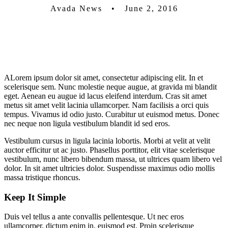
Avada News • June 2, 2016
A
Lorem ipsum dolor sit amet, consectetur adipiscing elit. In et
scelerisque sem. Nunc molestie neque augue, at gravida mi blandit
eget. Aenean eu augue id lacus eleifend interdum. Cras sit amet
metus sit amet velit lacinia ullamcorper. Nam facilisis a orci quis
tempus. Vivamus id odio justo. Curabitur ut euismod metus. Donec
nec neque non ligula vestibulum blandit id sed eros.
Vestibulum cursus in ligula lacinia lobortis. Morbi at velit at velit
auctor efficitur ut ac justo. Phasellus porttitor, elit vitae scelerisque
vestibulum, nunc libero bibendum massa, ut ultrices quam libero vel
dolor. In sit amet ultricies dolor. Suspendisse maximus odio mollis
massa tristique rhoncus.
Keep It Simple
Duis vel tellus a ante convallis pellentesque. Ut nec eros
ullamcorper, dictum enim in, euismod est. Proin scelerisque