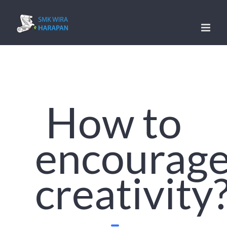
Skip
to
content
How to
encourag
creativity