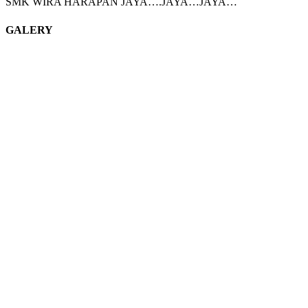
SMK WIRA HARAPAN JAYA….JAYA…JAYA…
GALERY