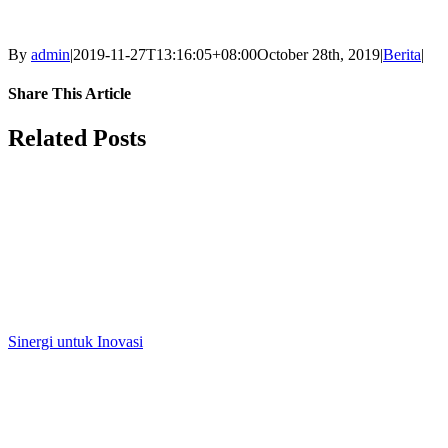
By
admin
|
2019-11-27T13:16:05+08:00
October 28th, 2019
|
Berita
|
Share This Article
Facebook
X
LinkedIn
Tumblr
Pinterest
Vk
Email
Related Posts
Sinergi untuk Inovasi