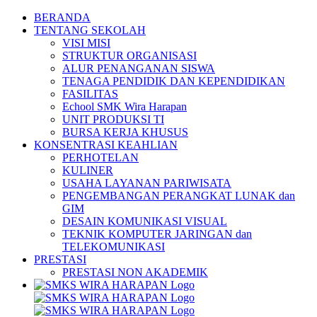
Skip
BERANDA
to
TENTANG SEKOLAH
content
VISI MISI
STRUKTUR ORGANISASI
ALUR PENANGANAN SISWA
TENAGA PENDIDIK DAN KEPENDIDIKAN
FASILITAS
Echool SMK Wira Harapan
UNIT PRODUKSI TI
BURSA KERJA KHUSUS
KONSENTRASI KEAHLIAN
PERHOTELAN
KULINER
USAHA LAYANAN PARIWISATA
PENGEMBANGAN PERANGKAT LUNAK dan
GIM
DESAIN KOMUNIKASI VISUAL
TEKNIK KOMPUTER JARINGAN dan
TELEKOMUNIKASI
PRESTASI
PRESTASI NON AKADEMIK