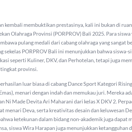
kembali membuktikan prestasinya, kali ini bukan di ruang
ekan Olahraga Provinsi (PORPROV) Bali 2025. Para siswa ya
mbawa pulang medali dari cabang olahraga yang sangat be
ang sekelas PORPROV Bali ini menunjukkan bahwa siswa-s
asi seperti Kuliner, DKV, dan Perhotelan, tetapi juga memil
 tingkat provinsi.
rhasilan luar biasa di cabang Dance Sport Kategori Rising
 Emas), menari dengan indah dan memukau juri. Mereka ad
 dan Ni Made Devita Ari Maharani dari kelas X DKV 2. Per
t menari Deva, serta kreativitas desain dan keluwesan D
ahwa ketekunan dalam bidang non-akademik juga dapat 
 dansa, siswa Wira Harapan juga menunjukkan ketangguhan d