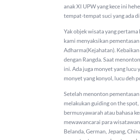
anak XI UPW yang kece ini hehe. 
tempat-tempat suci yang ada di 
Yak objek wisata yang pertama k
kami menyaksikan pementasan 
Adharma(Kejahatan). Kebaikan y
dengan Rangda. Saat menonton 
ini. Ada juga monyet yang lucu
monyet yang konyol, lucu deh p
Setelah menonton pementasan ta
melakukan guiding on the spot,
bermusyawarah atau bahasa ker
mewawancarai para wisatawan di
Belanda, German, Jepang, China,