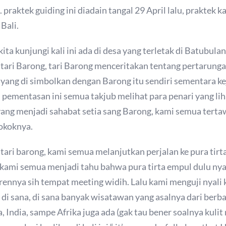
praktek guiding ini diadain tangal 29 April lalu, praktek k
Bali.
ita kunjungi kali ini ada di desa yang terletak di Batubula
tari Barong, tari Barong menceritakan tentang pertarun
ang di simbolkan dengan Barong itu sendiri sementara ke
pementasan ini semua takjub melihat para penari yang li
 yang menjadi sahabat setia sang Barong, kami semua terta
okoknya.
ri barong, kami semua melanjutkan perjalan ke pura tirt
 kami semua menjadi tahu bahwa pura tirta empul dulu nya
ennya sih tempat meeting widih. Lalu kami menguji nyali
 sana, di sana banyak wisatawan yang asalnya dari berbag
 India, sampe Afrika juga ada (gak tau bener soalnya kulit 