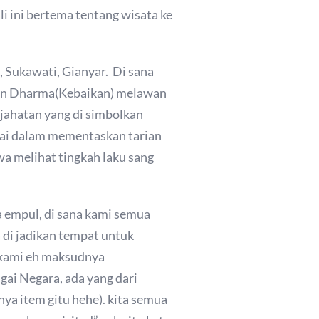
ali ini bertema tentang wisata ke
n, Sukawati, Gianyar. Di sana
gan Dharma(Kebaikan) melawan
jahatan yang di simbolkan
hai dalam mementaskan tarian
wa melihat tingkah laku sang
a empul, di sana kami semua
 di jadikan tempat untuk
 kami eh maksudnya
ai Negara, ada yang dari
nya item gitu hehe). kita semua