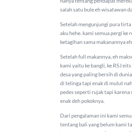
nanya tentang pendapat mereka yan
salah satu bule eh wisatawan d
Setelah mengunjungi pura tirta
aku hehe. kami semua pergi ke 
ketagihan sama makanannya e
Setelah full makannya, eh maks
kami yaitu ke bangli, ke RSJ ei
desa yang paling bersih di dun
di telinga tapi enak di mulut n
pedes seperti rujak tapi karen
enak deh pokoknya.
Dari pengalaman ini kami semua
tentang bali yang belum kami ta