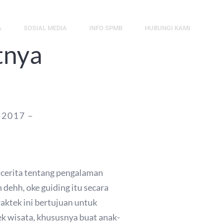
A
SOSIAL MEDIA
INFO SPMB
HUBUNGI KAMI
tnya
 2017 –
 cerita tentang pengalaman
 dehh, oke guiding itu secara
aktek ini bertujuan untuk
k wisata, khususnya buat anak-