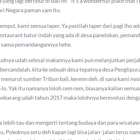
g lagi berlibur di bali ini “ it’s a wonderfull place that I
ari Negara paman sam itu.
 empul, kami semua laper. Ya pastilah laper dari pagi lho
restaurant batur indah yang ada di desa panelokan, pemand
h sama pemandangannya hehe.
udnya udah selesai makannya kami pun melanjutkan perjal
ts bercandalah. kita ke sebuah desa tepatnya desa Penglipur
ia menurut sumber Tribun bali, kerenn deh. di sana kami n
ah lo. Yak itu namanya loloh cem cem, biasanya kalian semu
a sekarang udah tahun 2017 maka lolohnya berevolusi deng
 lebih tau dan mengerti tentang budaya dan para wisatawan
u, Pokoknya seru deh kapan lagi bisa jalan- jalan terus n