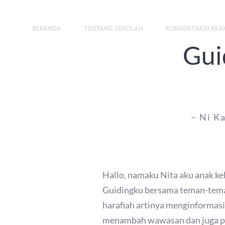
Skip
to
BERANDA
TENTANG SEKOLAH
KONSENTRASI KEA
content
Gui
– Ni K
Hallo, namaku Nita aku anak ke
Guidingku bersama teman-teman k
harafiah artinya menginformasi
menambah wawasan dan juga pen