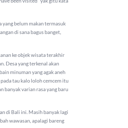
 have been visited” yak gitu kata
 ada yang belum makan termasuk
angan di sana bagus banget,
anan ke objek wisata terakhir
an. Desa yang terkenal akan
yobain minuman yang agak aneh
a pada tau kalo loloh cemcem itu
an banyak varian rasa yang baru
 di Bali ini. Masih banyak lagi
ambah wawasan, apalagi bareng