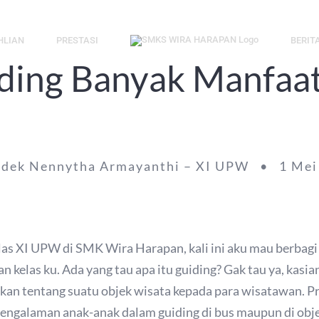
HLIAN
PRESTASI
BERIT
ding Banyak Manfaa
adek Nennytha Armayanthi – XI UPW • 1 Mei
las XI UPW di SMK Wira Harapan, kali ini aku mau berbagi
elas ku. Ada yang tau apa itu guiding? Gak tau ya, kasian
kan tentang suatu objek wisata kepada para wisatawan. Pr
galaman anak-anak dalam guiding di bus maupun di obje