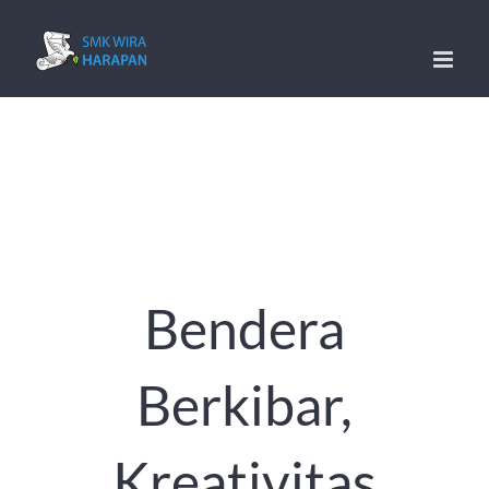
Skip
to
content
Bendera
Berkibar,
Kreativitas