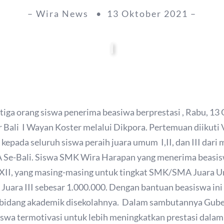
– Wira News • 13 Oktober 2021 –
iga orang siswa penerima beasiwa berprestasi , Rabu, 13
Bali I Wayan Koster melalui Dikpora. Pertemuan diikuti 
kepada seluruh siswa peraih juara umum I,II, dan III dari
Se-Bali. Siswa SMK Wira Harapan yang menerima beasiswa 
s XII, yang masing-masing untuk tingkat SMK/SMA Juara U
Juara III sebesar 1.000.000. Dengan bantuan beasiswa in
g bidang akademik disekolahnya. Dalam sambutannya Gub
siswa termotivasi untuk lebih meningkatkan prestasi dal