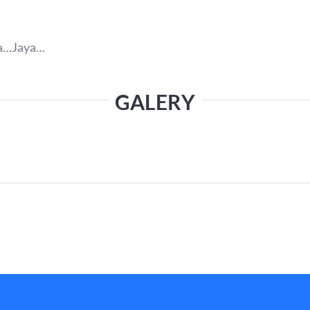
a…Jaya…
GALERY