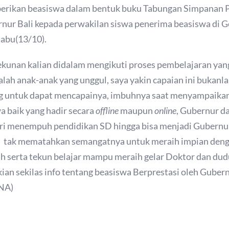
erikan beasiswa dalam bentuk buku Tabungan Simpanan Pe
rnur Bali kepada perwakilan siswa penerima beasiswa di
Rabu(13/10).
ekunan kalian didalam mengikuti proses pembelajaran ya
dalah anak-anak yang unggul, saya yakin capaian ini bukan
g untuk dapat mencapainya, imbuhnya saat menyampaikan
a baik yang hadir secara
offline
maupun
online
, Gubernur da
ri menempuh pendidikan SD hingga bisa menjadi Gubernur 
api tak mematahkan semangatnya untuk meraih impian denga
h serta tekun belajar mampu meraih gelar Doktor dan dudu
ian sekilas info tentang beasiswa Berprestasi oleh Gubern
NA)