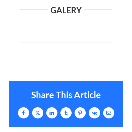
GALERY
Share This Article
Facebook
X
LinkedIn
Tumblr
Pinterest
Vk
Email