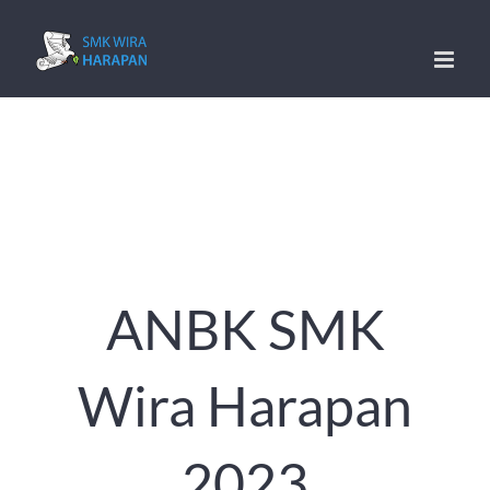
Skip
to
content
ANBK SMK
Wira Harapan
2023